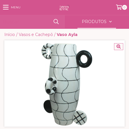
MENU
0
PRODUTOS
Início
/
Vasos e Cachepô
/
Vaso Ayla