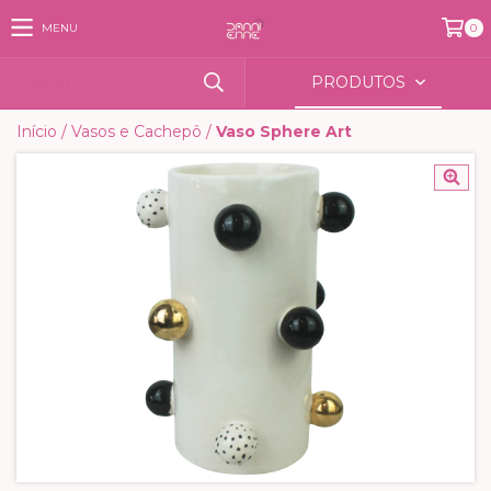
MENU
0
PRODUTOS
Início
/
Vasos e Cachepô
/
Vaso Sphere Art