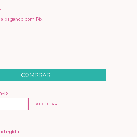
to
pagando com Pix
E PAGAMENTO
 CEP:
ALTERAR CEP
nvio
CALCULAR
rotegida