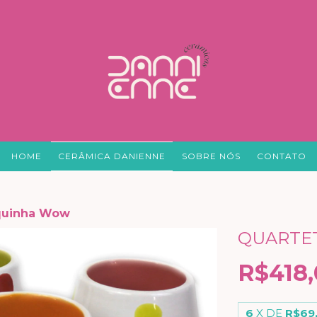
HOME
CERÂMICA DANIENNE
SOBRE NÓS
CONTATO
quinha Wow
QUARTE
R$418,
6
X DE
R$69