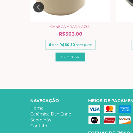
EGRA
CANECA ARARA AZUL
R$363,00
uros
6
x de
R$60,50
sem juros
NAVEGAÇÃO
MEIOS DE PAGAME
Home
Cerâmica DaniEnne
Sobre nós
Contato