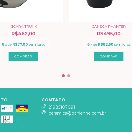
XICARA TRUNK
CANECA PHANTER
R$462,00
R$495,00
6
x de
R$77,00
sem juros
6
x de
R$82,50
sem juros
NTO
CONTATO
21985107091
ceramica@danienne.com.br