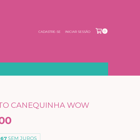
0
CADASTRE-SE
INICIAR SESSÃO
TO CANEQUINHA WOW
00
,67
SEM JUROS