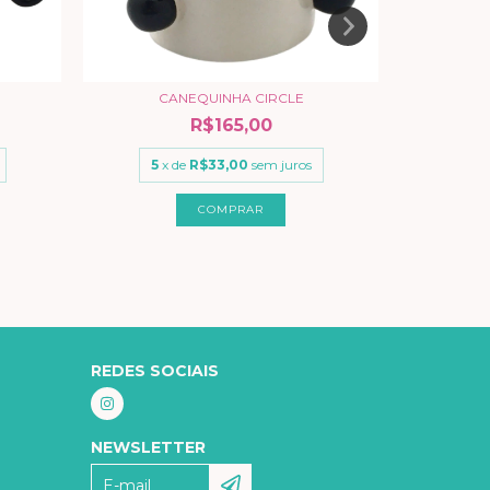
CANEQUINHA CIRCLE
CA
R$165,00
5
x de
R$33,00
sem juros
6
x
REDES SOCIAIS
NEWSLETTER