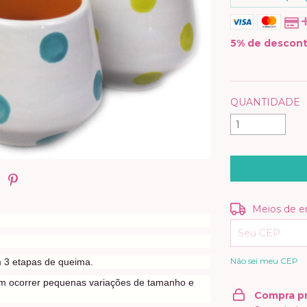
5% de descon
VER MEIOS D
QUANTIDADE
Entregas para o
Meios de e
Não sei meu CEP
 3 etapas de queima.
m ocorrer pequenas variações de tamanho e
Compra p