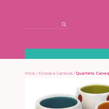
Início
Xícaras e Canecas
Quarteto Cane
/
/