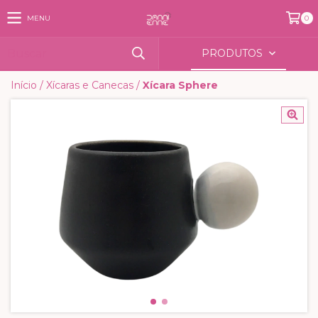
MENU
0
PRODUTOS
Início
/
Xícaras e Canecas
/
Xícara Sphere