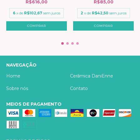
R$616,00
R$85,00
6
x de
R$102,67
sem juros
2
x de
R$42,50
sem juros
NAVEGAÇÃO
Home
Cerâmica DaniEnne
Sobre nós
Contato
MEIOS DE PAGAMENTO