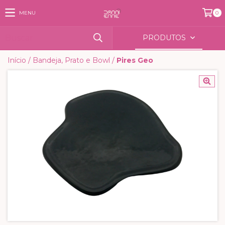
MENU
0
PRODUTOS
Início
/
Bandeja, Prato e Bowl
/
Pires Geo