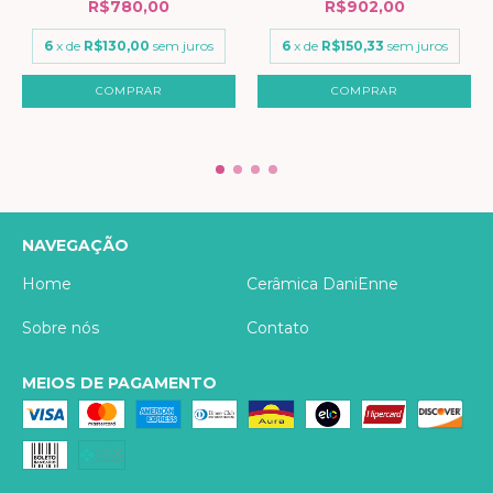
R$780,00
R$902,00
6
x de
R$130,00
sem juros
6
x de
R$150,33
sem juros
NAVEGAÇÃO
Home
Cerâmica DaniEnne
Sobre nós
Contato
MEIOS DE PAGAMENTO