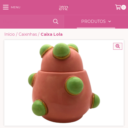
MENU
0
PRODUTOS
Início
/
Caixinhas
/
Caixa Lola