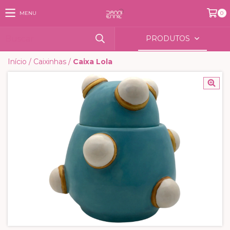
MENU
0
PRODUTOS
Início
/
Caixinhas
/
Caixa Lola