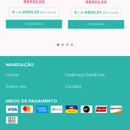
R$902,00
R$902,00
6
x de
R$150,33
sem juros
6
x de
R$150,33
sem juros
NAVEGAÇÃO
Home
Cerâmica DaniEnne
Sobre nós
Contato
MEIOS DE PAGAMENTO